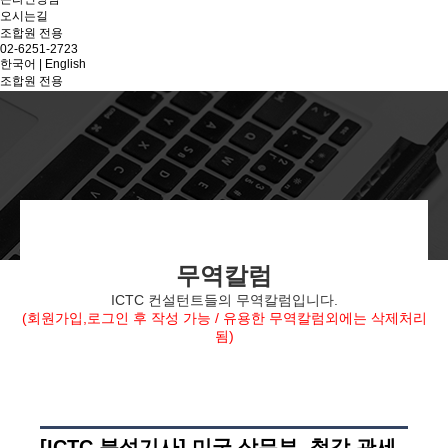
오시는길
조합원 전용
02-6251-2723
한국어
|
English
조합원 전용
무역칼럼
ICTC 컨설턴트들의 무역칼럼입니다.
(회원가입,로그인 후 작성 가능 / 유용한 무역칼럼외에는 삭제처리
됨)
[ICTC 분석기사] 미국 상무부, 철강 관세