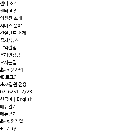
센터 소개
센터 비전
임원진 소개
서비스 분야
컨설턴트 소개
공지/뉴스
무역칼럼
온라인상담
오시는길
회원가입
로그인
조합원 전용
02-6251-2723
한국어
|
English
메뉴열기
메뉴닫기
회원가입
로그인