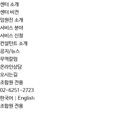
센터 소개
센터 비전
임원진 소개
서비스 분야
서비스 신청
컨설턴트 소개
공지/뉴스
무역칼럼
온라인상담
오시는길
조합원 전용
02-6251-2723
한국어
|
English
조합원 전용