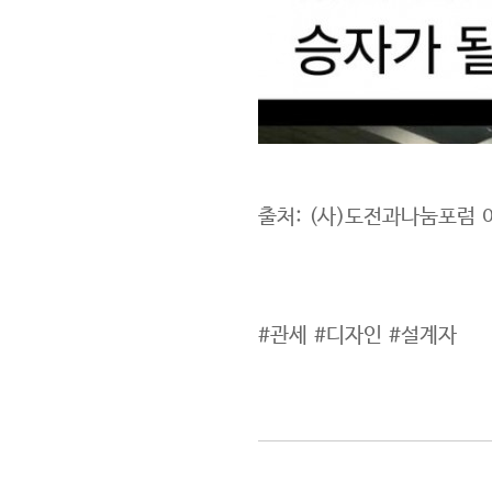
출처: (사)도전과나눔포럼 
​#관세 #디자인 #설계자