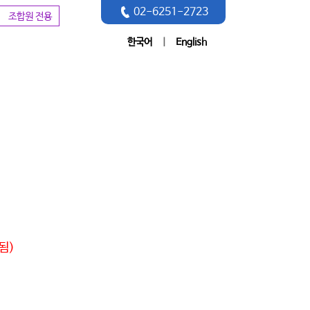
02-6251-2723
조합원 전용
한국어
|
English
됨)